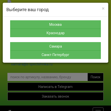
×
Выберите ваш город
Москва
Санкт-
Краснодар
Самара
Петербург
8-925-
8-988-
8-927-
189-12-
366-07-
756-46-
Москва
8-911-
38
50
46
004-00-
Краснодар
35
sales@s-spectehnika.ru
Самара
spb@s-spectehnika.ru
Санкт-Петербург
krasnodar@s-spectehnika.ru
samara@s-spectehnika.ru
Поиск
Написать в Telegram
Заказать звонок