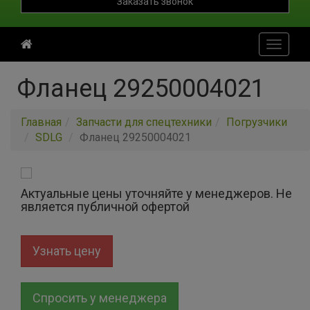
Заказать звонок
Toggle
navigati
Фланец 29250004021
Главная
Запчасти для спецтехники
Погрузчики
SDLG
Фланец 29250004021
Актуальные цены уточняйте у менеджеров. Не
является публичной офертой
Узнать цену
Спросить у менеджера