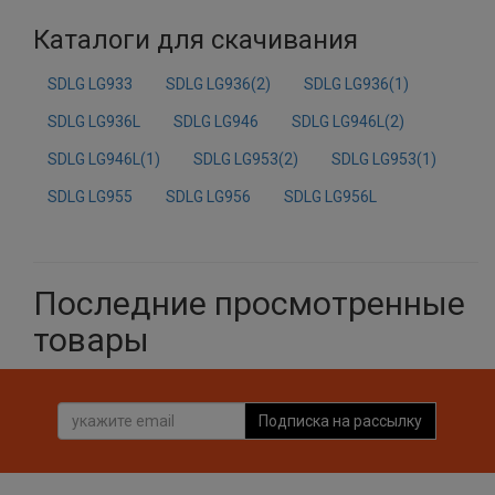
Каталоги для скачивания
SDLG LG933
SDLG LG936(2)
SDLG LG936(1)
SDLG LG936L
SDLG LG946
SDLG LG946L(2)
SDLG LG946L(1)
SDLG LG953(2)
SDLG LG953(1)
SDLG LG955
SDLG LG956
SDLG LG956L
Последние просмотренные
товары
Подписка на рассылку