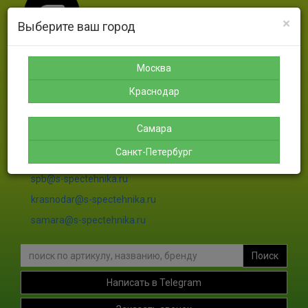
×
Выберите ваш город
Москва
Москва
Санкт-
Краснодар
Самара
Петербург
Краснодар
8-925-
8-988-
8-927-
189-12-
366-07-
756-46-
8-911-
38
50
46
004-00-
Самара
35
Санкт-Петербург
sales@s-spectehnika.ru
spb@s-spectehnika.ru
krasnodar@s-spectehnika.ru
samara@s-spectehnika.ru
Поиск
Написать в Telegram