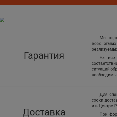
Мы тщат
всех этапа
реализуемых
Гарантия
На все 
соответств
ситуаций об
необходимые
Для спе
сроки доста
и в Центре Р
Доставка
При фор