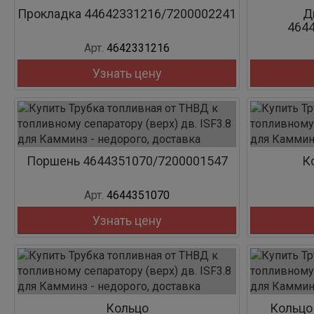
Прокладка 44642331216/7200002241
Д
464
Арт.
4642331216
Узнать цену
Поршень 4644351070/7200001547
К
Арт.
4644351070
Узнать цену
Кольцо
Кольцо