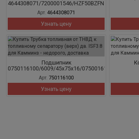
4644308071/7200001546/HZF50BZFN411
Арт.
4644308071
Узнать цену
Подшипник
К
0750116100/6009/45x75x16/0750016100/109
Арт.
750116100
Узнать цену