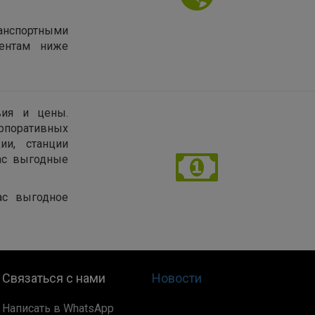
нспортными
иентам ниже
вия и цены.
рпоративных
ии, станции
нас выгодные
ас выгодное
Связаться с нами
Новости
Написать в WhatsApp