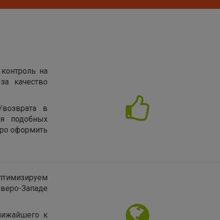
 контроль на
за качество
/возврата в
ия подобных
тро оформить
птимизируем
еверо-Западе
лижайшего к