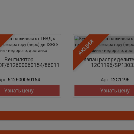
Акция
АКЦИЯ
Вентилятор
Клапан распределит
0F/612600060154/860112081
12C1196/SP1303
Арт.
612600060154
Арт.
12C1196
Узнать цену
Узнать цену