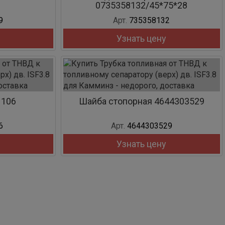
0735358132/45*75*28
9
Арт.
735358132
Узнать цену
1106
Шайба стопорная 4644303529
6
Арт.
4644303529
Узнать цену