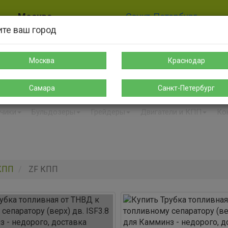
Москва
Санкт-Петербург
те ваш город
8-925-189-12-38
8-911-004-00-35
sales@s-spectehnika.ru
spb@s-spectehnika.ru
Москва
Краснодар
Поиск
Написать в Telegr
Самара
Санкт-Петербург
чики
Бульдозеры
Грейдеры
Двигатели и КПП
Ко
 КПП
ZF КПП