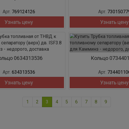
Арт.
769124126
Арт.
73015077
Узнать цену
Узнать цену
ольцо 0634313536
Кольцо 073440
Арт.
634313536
Арт.
73440110
Узнать цену
Узнать цену
1
2
3
4
5
6
7
8
9