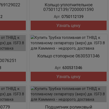
769129022
Кольцо уплотнительное
0750112139/7200001590
22
Арт.
0750112139
Узнать цену
Кольцо стопорное 0630531346
0076251
3
Арт.
630531346
Узнать цену
50779
Подшипник роликовый